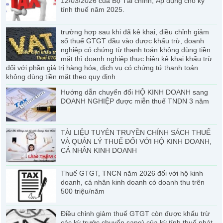
12/03/2026 của Bộ Tài chính, Áp dụng cho kỳ
tính thuế năm 2025.
trường hợp sau khi đã kê khai, điều chỉnh giảm
số thuế GTGT đầu vào được khấu trừ, doanh
nghiệp có chứng từ thanh toán không dùng tiền
mặt thì doanh nghiệp thực hiện kê khai khấu trừ
đối với phần giá trị hàng hóa, dịch vụ có chứng tứ thanh toán
không dùng tiền mặt theo quy định
Hướng dẫn chuyển đổi HỘ KINH DOANH sang
DOANH NGHIỆP được miễn thuế TNDN 3 năm
TÀI LIỆU TUYÊN TRUYỀN CHÍNH SÁCH THUẾ
VÀ QUẢN LÝ THUẾ ĐỐI VỚI HỘ KINH DOANH,
CÁ NHÂN KINH DOANH
Thuế GTGT, TNCN năm 2026 đối với hộ kinh
doanh, cá nhân kinh doanh có doanh thu trên
500 triệu/năm
Điều chỉnh giảm thuế GTGT còn được khấu trừ
các kỳ trước chuyển sang) của kỳ tính thuế phát