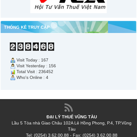
THỐNG KÊ TRUY CẬP
Visit Today : 167
Visit Yesterday : 156
Total Visit : 236452
Who's Online : 4
ĐẠI LÝ THUẾ VŨNG TÀU
Lầu 5 Tòa nhà Giao Châu 102A Lê Hồng Phong, P.4, TP.Vũng
Tàu
Tel: (0254) 3.62.00.88 - Fax: (0254) 3.62.00.88