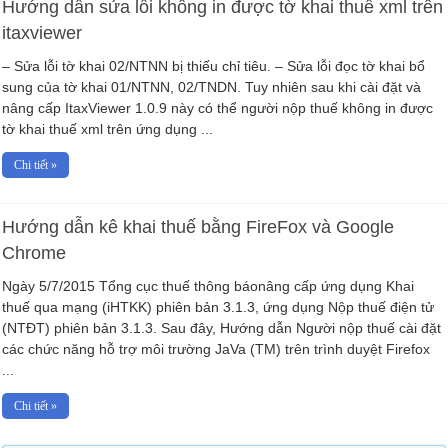
Hướng dẫn sửa lỗi không in được tờ khai thuế xml trên
itaxviewer
– Sửa lỗi tờ khai 02/NTNN bị thiếu chỉ tiêu. – Sửa lỗi đọc tờ khai bổ
sung của tờ khai 01/NTNN, 02/TNDN. Tuy nhiên sau khi cài đặt và
nâng cấp ItaxViewer 1.0.9 này có thể người nộp thuế không in được
tờ khai thuế xml trên ứng dụng ...
Chi tiết »
Hướng dẫn kê khai thuế bằng FireFox và Google
Chrome
Ngày 5/7/2015 Tổng cục thuế thông báonâng cấp ứng dụng Khai
thuế qua mạng (iHTKK) phiên bản 3.1.3, ứng dụng Nộp thuế điện tử
(NTĐT) phiên bản 3.1.3. Sau đây, Hướng dẫn Người nộp thuế cài đặt
các chức năng hỗ trợ môi trường JaVa (TM) trên trình duyệt Firefox
...
Chi tiết »